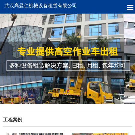
武汉高曼仁机械设备租赁有限公司
工程案例