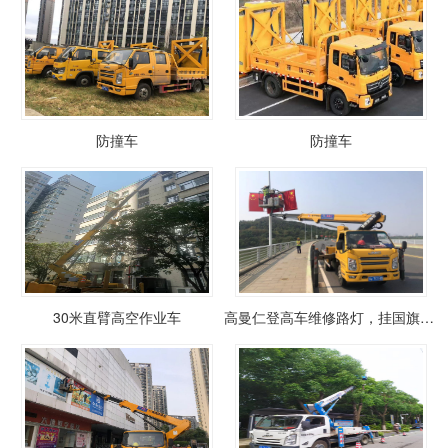
防撞车
防撞车
30米直臂高空作业车
高曼仁登高车维修路灯，挂国旗，高空安装