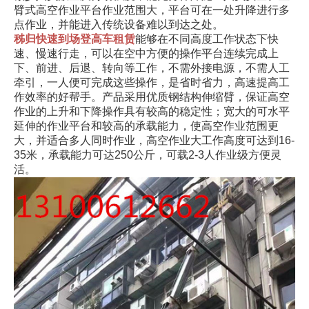
臂式高空作业平台作业范围大，平台可在一处升降进行多
点作业，并能进入传统设备难以到达之处。
秭归快速到场登高车租赁
能够在不同高度工作状态下快
速、慢速行走，可以在空中方便的操作平台连续完成上
下、前进、后退、转向等工作，不需外接电源，不需人工
牵引，一人便可完成这些操作，是省时省力，高速提高工
作效率的好帮手。产品采用优质钢结构伸缩臂，保证高空
作业的上升和下降操作具有较高的稳定性；宽大的可水平
延伸的作业平台和较高的承载能力，使高空作业范围更
大，并适合多人同时作业，高空作业大工作高度可达到16-
35米，承载能力可达250公斤，可载2-3人作业级方便灵
活。