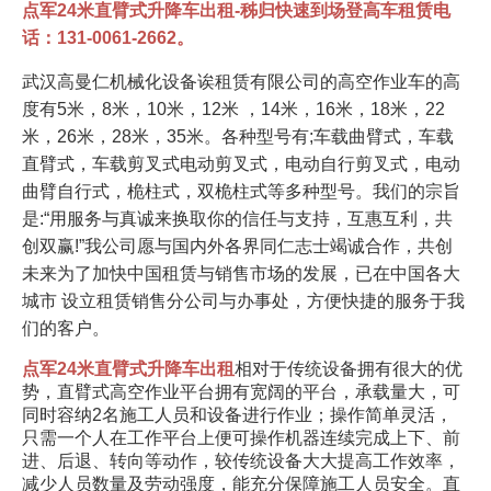
点军24米直臂式升降车出租-秭归快速到场登高车租赁电
话：131-0061-2662。
武汉高曼仁机械化设备诶租赁有限公司的高空作业车的高
度有5米，8米，10米，12米 ，14米，16米，18米，22
米，26米，28米，35米。各种型号有;车载曲臂式，车载
直臂式，车载剪叉式电动剪叉式，电动自行剪叉式，电动
曲臂自行式，桅柱式，双桅柱式等多种型号。我们的宗旨
是:“用服务与真诚来换取你的信任与支持，互惠互利，共
创双赢!”我公司愿与国内外各界同仁志士竭诚合作，共创
未来为了加快中国租赁与销售市场的发展，已在中国各大
城市 设立租赁销售分公司与办事处，方便快捷的服务于我
们的客户。
点军24米直臂式升降车出租
相对于传统设备拥有很大的优
势，直臂式高空作业平台拥有宽阔的平台，承载量大，可
同时容纳2名施工人员和设备进行作业；操作简单灵活，
只需一个人在工作平台上便可操作机器连续完成上下、前
进、后退、转向等动作，较传统设备大大提高工作效率，
减少人员数量及劳动强度，能充分保障施工人员安全。直