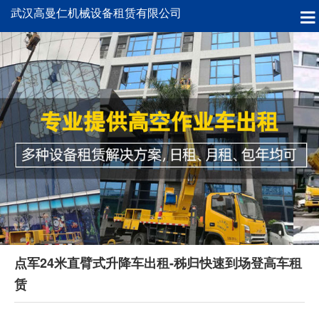
武汉高曼仁机械设备租赁有限公司
点军24米直臂式升降车出租-秭归快速到场登高车租
赁