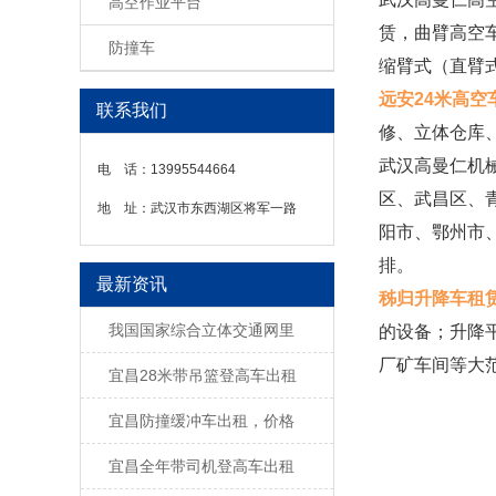
高空作业平台
赁，曲臂高空
防撞车
缩臂式（直臂
远安24米高空
联系我们
修、立体仓库
武汉高曼仁机
电 话：
13995544664
区、武昌区、
地 址：
武汉市东西湖区将军一路
阳市、鄂州市
排。
最新资讯
秭归升降车租
我国国家综合立体交通网里
的设备；升降
厂矿车间等大
宜昌28米带吊篮登高车出租
宜昌防撞缓冲车出租，价格
宜昌全年带司机登高车出租