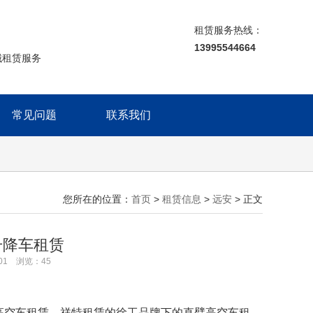
租赁服务热线：
13995544664
械租赁服务
常见问题
联系我们
您所在的位置：
首页
>
租赁信息
>
远安
> 正文
升降车租赁
:01 浏览：
45
高空车租赁，祥特租赁的徐工品牌下的直臂高空车租